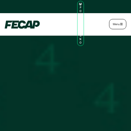
P
O
R
TA
L
|
Intranet
|
Menu
D
O
AL
U
N
O