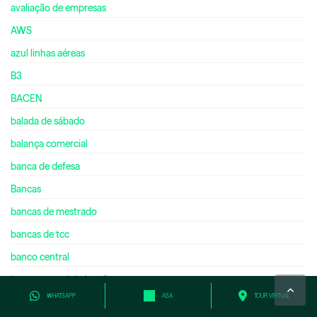
avaliação de empresas
AWS
azul linhas aéreas
B3
BACEN
balada de sábado
balança comercial
banca de defesa
Bancas
bancas de mestrado
bancas de tcc
banco central
banco central do brasil
WHATSAPP
ASA
TOUR VIRTUAL
banco de brasília