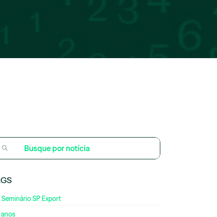
AGS
 Seminário SP Export
 anos