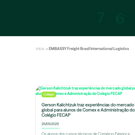
Início
»
EMBASSY Freight Brasil International Logistics
Colégio
Gerson Kalichtzuk traz experiências do mercado
global para alunos de Comex e Administração do
Colégio FECAP
25/05/2025
Os alunos dos cursos técnicos de Comércio Exterior e