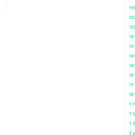
119
12
12
13
13º
14ª
14
16
17ª
18
1ª
1º 
1º 
2 