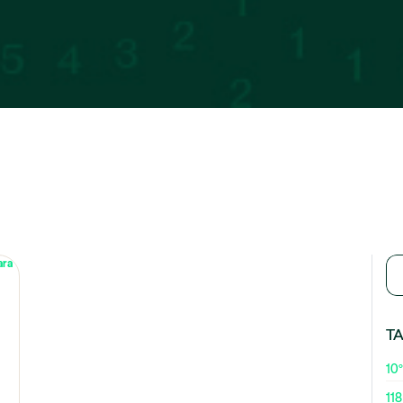
T
10º
118