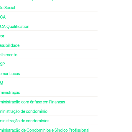
ão Social
CA
CA Qualification
cor
ssibilidade
olhimento
SP
emar Lucas
DM
ministração
ministração com ênfase em Finanças
ministração de condomínio
ministração de condomínios
inistração de Condomínios e Síndico Profissional