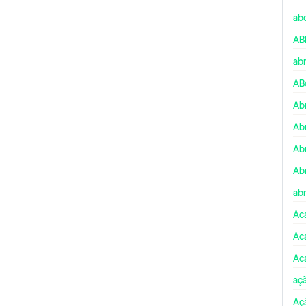
ab
AB
ab
AB
Ab
Ab
Ab
Ab
abr
Ac
Ac
Ac
aç
Aç