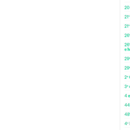
20
21º
21
26º
26º
e 
29
29
2ª
3ª
4 e
44
48
4ª