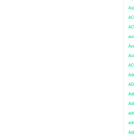
Aç
AC
AC
ac
Ace
Ac
AC
Ad
A
Ad
Ad
ad
ad
Adm