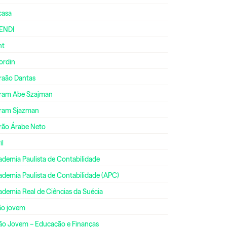
casa
ENDI
nt
ordin
raão Dantas
ram Abe Szajman
ram Sjazman
rão Árabe Neto
il
ademia Paulista de Contabilidade
ademia Paulista de Contabilidade (APC)
ademia Real de Ciências da Suécia
ão jovem
ão Jovem – Educação e Finanças