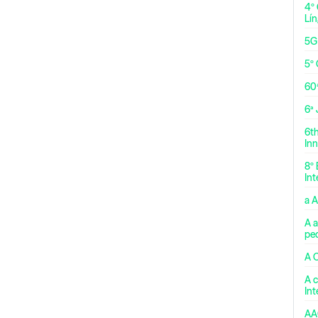
4º
Lí
5G
5º 
60
6ª
6t
Inn
8º 
Int
a 
A a
pe
A 
A c
In
AA