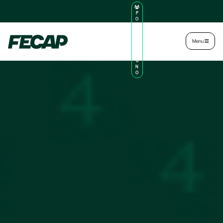
P
O
R
TA
L
|
Intranet
|
Menu
D
O
AL
U
N
O