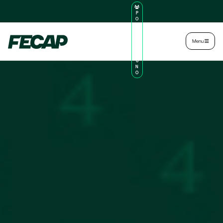
P
O
R
TA
L
|
Intranet
|
Menu
D
O
AL
U
N
O