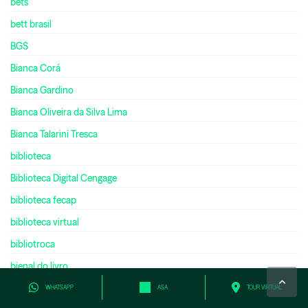
bets
bett brasil
BGS
Bianca Corá
Bianca Gardino
Bianca Oliveira da Silva Lima
Bianca Talarini Tresca
biblioteca
Biblioteca Digital Cengage
biblioteca fecap
biblioteca virtual
bibliotroca
bienal do livro
bilíngue
WHATSAPP
ASA
TOUR VIRTUAL