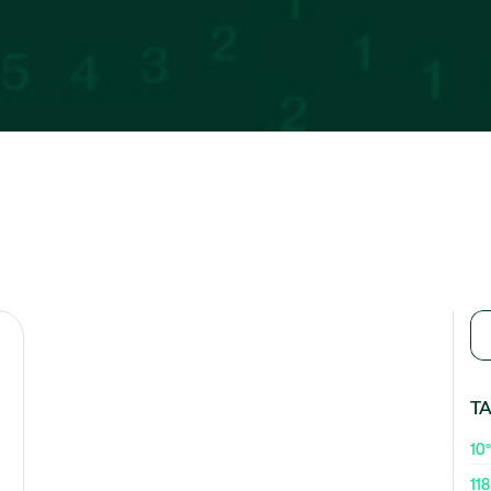
T
10º
118