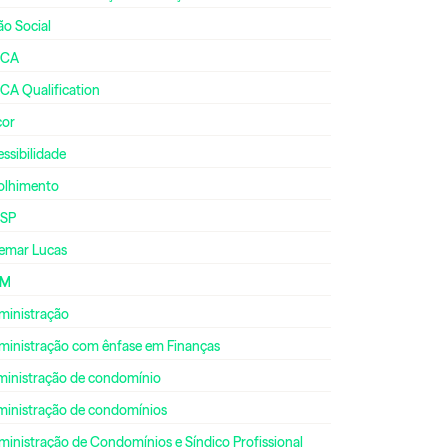
ão Social
CA
CA Qualification
cor
ssibilidade
olhimento
SP
emar Lucas
DM
ministração
ministração com ênfase em Finanças
ministração de condomínio
ministração de condomínios
inistração de Condomínios e Síndico Profissional