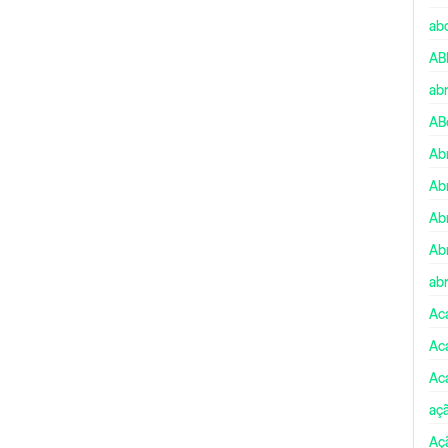
ab
AB
ab
AB
Ab
Ab
Ab
Ab
abr
Ac
Ac
Ac
aç
Aç