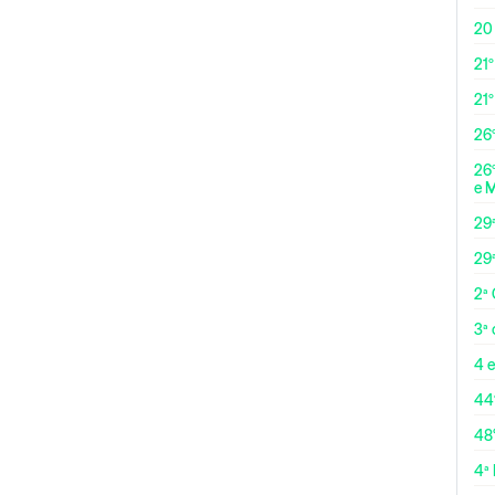
20
21º
21
26º
26º
e 
29
29
2ª
3ª
4 e
44
48
4ª