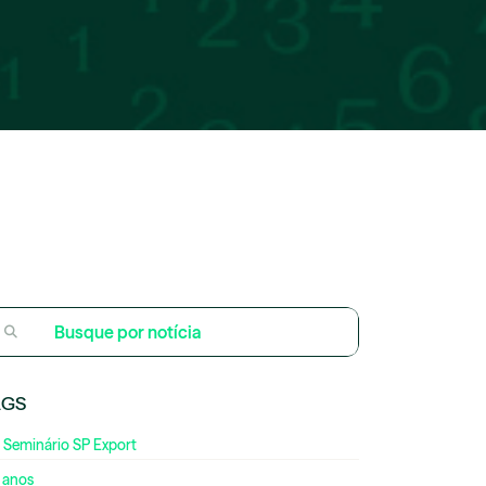
AGS
 Seminário SP Export
 anos