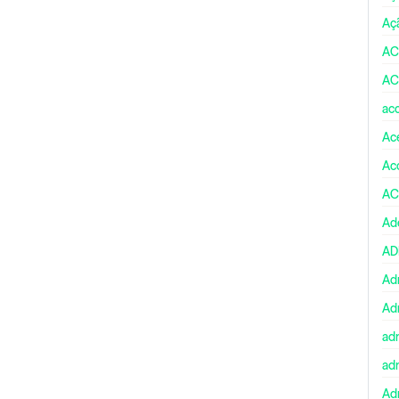
Aç
AC
AC
ac
Ace
Ac
AC
Ad
A
Ad
Ad
ad
ad
Adm