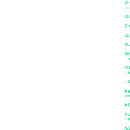
4º
Lí
5G
5º 
60
6ª
6t
Inn
8º 
Int
a 
A a
pe
A 
A c
In
AA