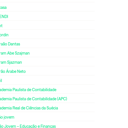
casa
ENDI
nt
ordin
raão Dantas
ram Abe Szajman
ram Sjazman
rão Árabe Neto
il
ademia Paulista de Contabilidade
ademia Paulista de Contabilidade (APC)
ademia Real de Ciências da Suécia
ão jovem
ão Jovem – Educação e Finanças