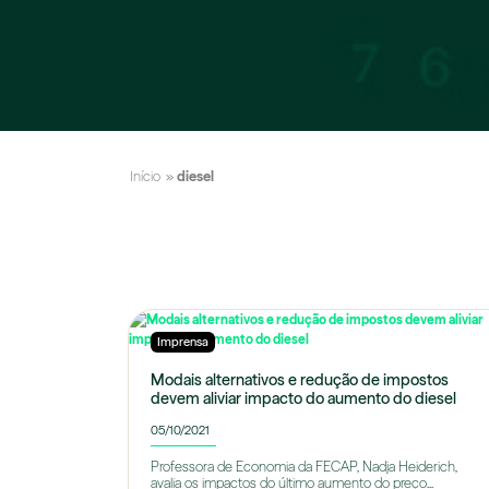
Início
»
diesel
Imprensa
Modais alternativos e redução de impostos
devem aliviar impacto do aumento do diesel
05/10/2021
Professora de Economia da FECAP, Nadja Heiderich,
avalia os impactos do último aumento do preço...