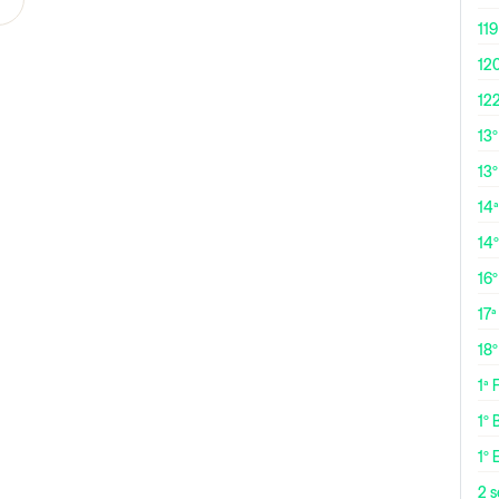
119
12
12
13
13º
14ª
14
16
17ª
18
1ª
1º 
1º 
2 