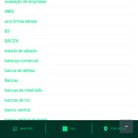
avaliação de empresas
AWS
azul linhas aéreas
B3
BACEN
balada de sábado
balança comercial
banca de defesa
Bancas
bancas de mestrado
bancas de tcc
banco central
banco central do brasil
WHATSAPP
ASA
TOUR VIRTUAL
banco de brasília