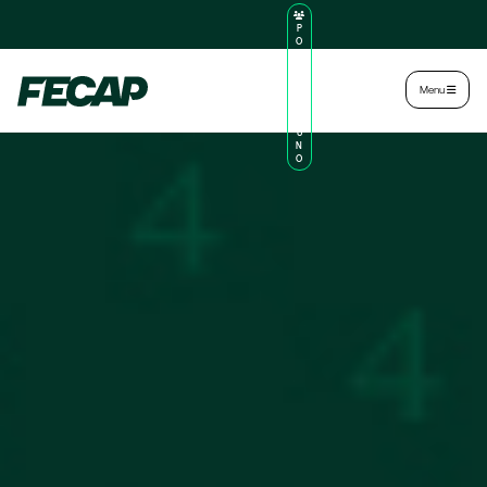
P
O
R
TA
L
|
Intranet
|
Menu
D
O
AL
U
N
O