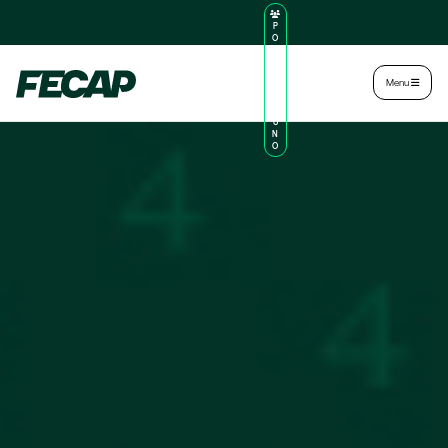
P
O
R
TA
L
|
Intranet
|
Menu
D
O
AL
U
N
O