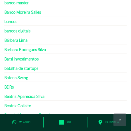
banco master
Banco Moreira Salles
bancos
bancos digitais
Bárbara Lima
Barbara Rodrigues Silva
Barsi Investimentos
batalha de startups
Bateria Swing
BDRs
Beatriz Aparecida Silva
Beatriz Collalto
Beatriz Massarente Favacho
WHATSAPP
ASA
TOUR VIRTUAL
Behavioral Science Lab Seminars