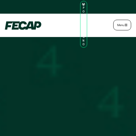
P
O
R
TA
L
|
Intranet
|
Menu
D
O
AL
U
N
O