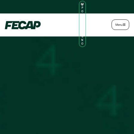
P
O
R
TA
L
|
Intranet
|
Menu
D
O
AL
U
N
O