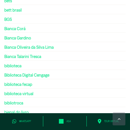
bets
bett brasil
BGS
Bianca Corá
Bianca Gardino
Bianca Oliveira da Silva Lima
Bianca Talarini Tresca
biblioteca
Biblioteca Digital Cengage
biblioteca fecap
biblioteca virtual
bibliotroca
bienal do livro
bilíngue
WHATSAPP
ASA
TOUR VIRTUAL