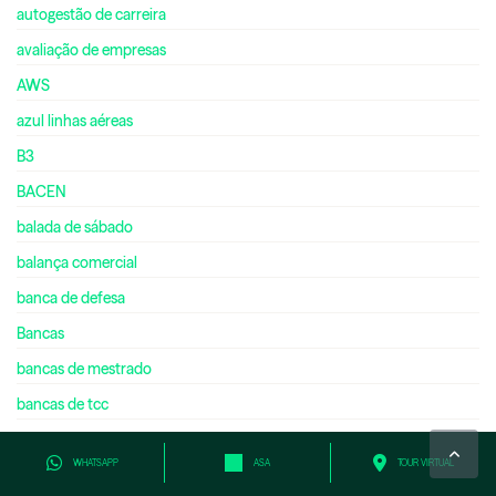
autogestão de carreira
avaliação de empresas
AWS
azul linhas aéreas
B3
BACEN
balada de sábado
balança comercial
banca de defesa
Bancas
bancas de mestrado
bancas de tcc
banco central
WHATSAPP
ASA
TOUR VIRTUAL
banco central do brasil