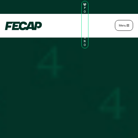
P
O
R
TA
L
|
Intranet
|
Menu
D
O
AL
U
N
O