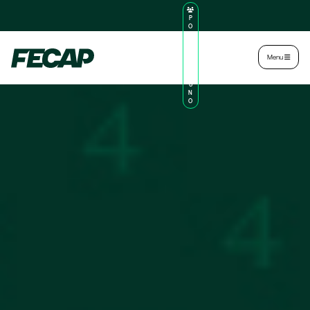
P
O
R
TA
L
|
Intranet
|
Menu
D
O
AL
U
N
O