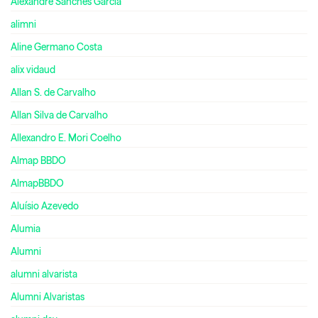
Alexandre Sanches Garcia
alimni
Aline Germano Costa
alix vidaud
Allan S. de Carvalho
Allan Silva de Carvalho
Allexandro E. Mori Coelho
Almap BBDO
AlmapBBDO
Aluísio Azevedo
Alumia
Alumni
alumni alvarista
Alumni Alvaristas