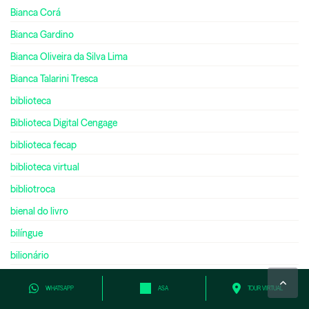
Bianca Corá
Bianca Gardino
Bianca Oliveira da Silva Lima
Bianca Talarini Tresca
biblioteca
Biblioteca Digital Cengage
biblioteca fecap
biblioteca virtual
bibliotroca
bienal do livro
bilíngue
bilionário
biologia
WHATSAPP
ASA
TOUR VIRTUAL
black friday