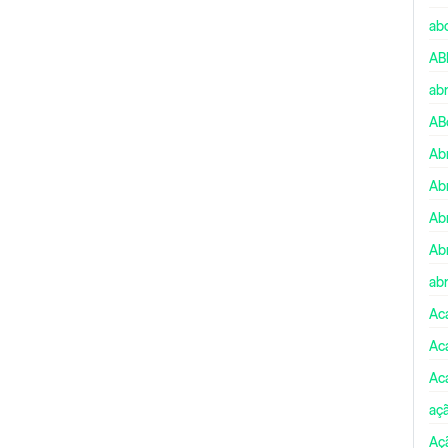
ab
AB
ab
AB
Ab
Ab
Ab
Ab
abr
Ac
Ac
Ac
aç
Aç