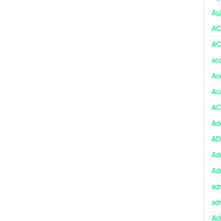
Aç
AC
AC
ac
Ace
Ac
AC
Ad
A
Ad
Ad
ad
ad
Adm