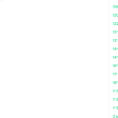
119
12
12
13
13º
14ª
14
16
17ª
18
1ª
1º 
1º 
2 