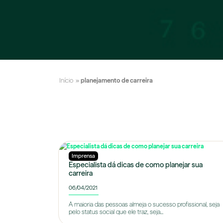
Início
»
planejamento de carreira
Imprensa
Especialista dá dicas de como planejar sua
carreira
06/04/2021
A maioria das pessoas almeja o sucesso profissional, seja
pelo status social que ele traz, seja...