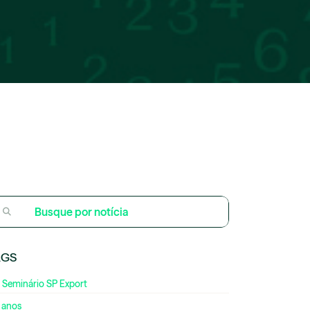
AGS
 Seminário SP Export
 anos