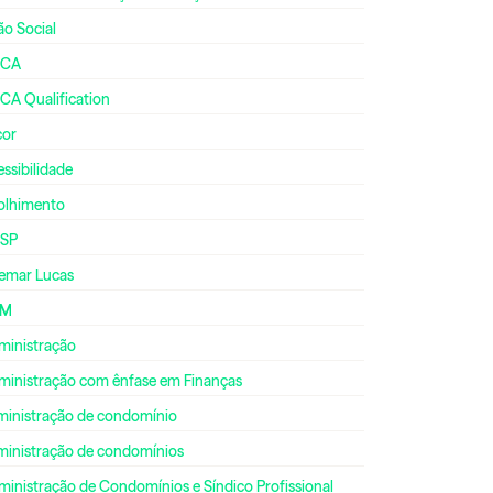
ão Social
CA
CA Qualification
cor
ssibilidade
olhimento
SP
emar Lucas
DM
ministração
ministração com ênfase em Finanças
ministração de condomínio
ministração de condomínios
inistração de Condomínios e Síndico Profissional