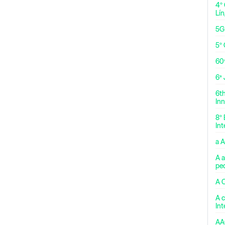
4º
Lí
5G
5º 
60
6ª
6t
Inn
8º 
Int
a 
A a
pe
A 
A c
In
AA