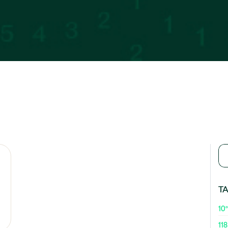
T
10º
118