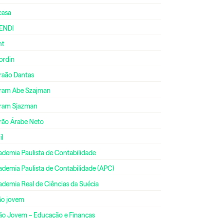
casa
ENDI
nt
ordin
raão Dantas
ram Abe Szajman
ram Sjazman
rão Árabe Neto
il
ademia Paulista de Contabilidade
ademia Paulista de Contabilidade (APC)
ademia Real de Ciências da Suécia
ão jovem
ão Jovem – Educação e Finanças