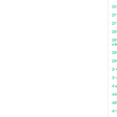
20
21º
21
26º
26º
e 
29
29
2ª
3ª
4 e
44
48
4ª