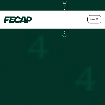
P
O
R
TA
L
|
Intranet
|
Menu
D
O
AL
U
N
O