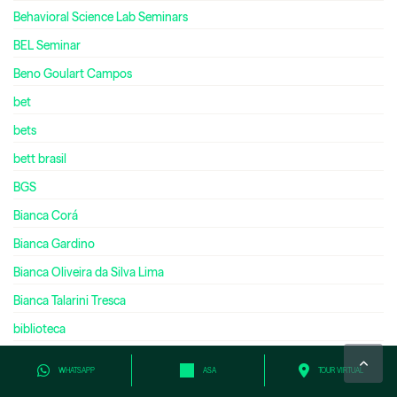
Behavioral Science Lab Seminars
BEL Seminar
Beno Goulart Campos
bet
bets
bett brasil
BGS
Bianca Corá
Bianca Gardino
Bianca Oliveira da Silva Lima
Bianca Talarini Tresca
biblioteca
Biblioteca Digital Cengage
WHATSAPP
ASA
TOUR VIRTUAL
biblioteca fecap