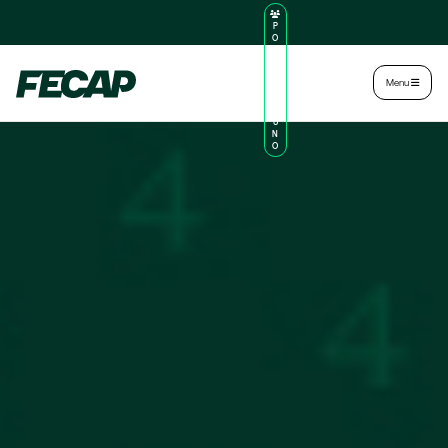
P
O
R
TA
L
|
Intranet
|
Menu
D
O
AL
U
N
O