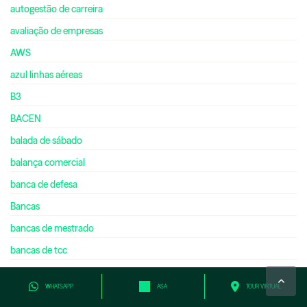
autogestão de carreira
avaliação de empresas
AWS
azul linhas aéreas
B3
BACEN
balada de sábado
balança comercial
banca de defesa
Bancas
bancas de mestrado
bancas de tcc
banco central
WHATSAPP
ASA
TOUR VIRTUAL
banco central do brasil