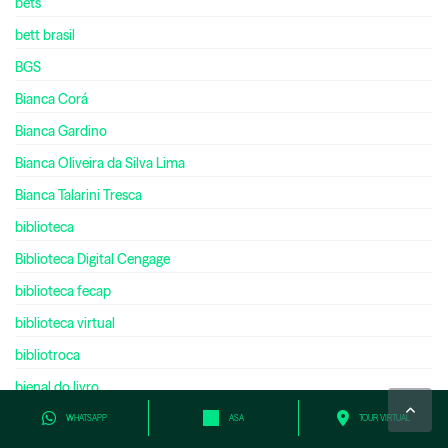
bets
bett brasil
BGS
Bianca Corá
Bianca Gardino
Bianca Oliveira da Silva Lima
Bianca Talarini Tresca
biblioteca
Biblioteca Digital Cengage
biblioteca fecap
biblioteca virtual
bibliotroca
bienal do livro
bilíngue
WHATSAPP
ASA
TOUR VIRTUAL