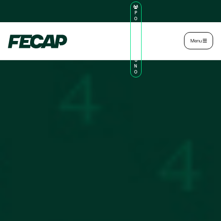
P
O
R
TA
L
|
Intranet
|
Menu
D
O
AL
U
N
O