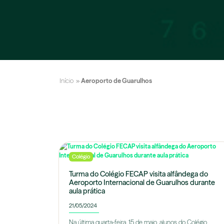
Início
»
Aeroporto de Guarulhos
Colégio
Turma do Colégio FECAP visita alfândega do
Aeroporto Internacional de Guarulhos durante
aula prática
21/05/2024
Na última quarta-feira, 15 de maio, alunos do Colégio