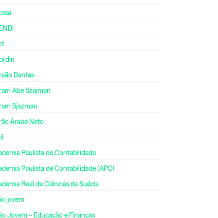
casa
ENDI
nt
ordin
raão Dantas
ram Abe Szajman
ram Sjazman
rão Árabe Neto
il
ademia Paulista de Contabilidade
ademia Paulista de Contabilidade (APC)
ademia Real de Ciências da Suécia
ão jovem
ão Jovem – Educação e Finanças