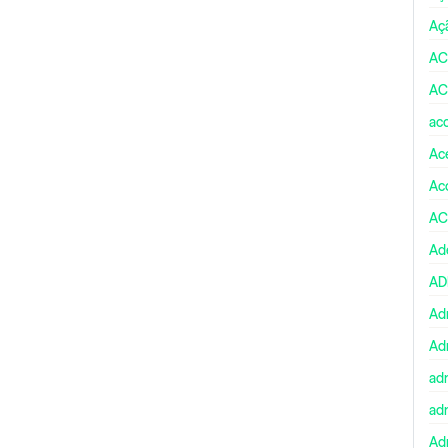
Aç
AC
AC
ac
Ace
Ac
AC
Ad
A
Ad
Ad
ad
ad
Adm