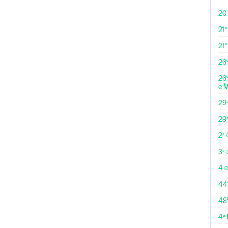
20
21º
21
26º
26º
e 
29
29
2ª
3ª
4 e
44
48
4ª