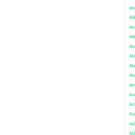
ab
AB
ab
AB
Ab
Ab
Ab
Ab
abr
Ac
Ac
Ac
aç
Aç