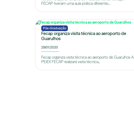
FECAP tiveram uma aula prática diferente:...
Pós-Graduação
Fecap organiza visita técnica ao aeroporto de
Guarulhos
29/01/2020
Fecap organiza visita técnica ao aeroporto de Guarulhos A
PEIEX FECAP realizará visita técnica...