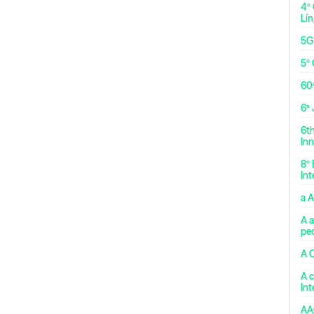
4º
Lí
5G
5º 
60
6ª
6t
Inn
8º 
Int
a 
A a
pe
A 
A c
In
AA