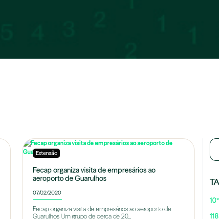
Extensão
Fecap organiza visita de empresários ao
aeroporto de Guarulhos
T
07/02/2020
10º
Fecap organiza visita de empresários ao aeroporto de
118
Guarulhos Um grupo de cerca de 20...