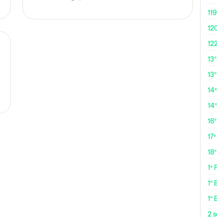
119
12
12
13
13º
14ª
14
16
17ª
18
1ª
1º 
1º 
2 