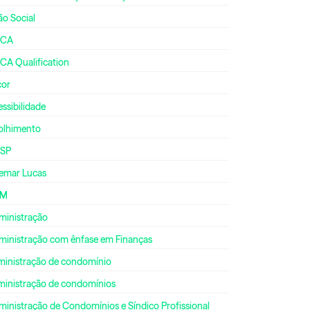
ão Social
CA
CA Qualification
cor
ssibilidade
olhimento
SP
emar Lucas
DM
ministração
ministração com ênfase em Finanças
ministração de condomínio
ministração de condomínios
inistração de Condomínios e Síndico Profissional