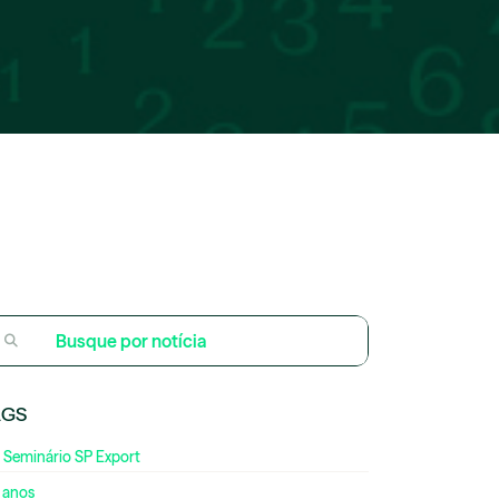
AGS
 Seminário SP Export
 anos