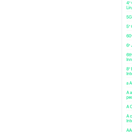
4º
Lí
5G
5º 
60
6ª
6t
Inn
8º 
Int
a 
A a
pe
A 
A c
In
AA