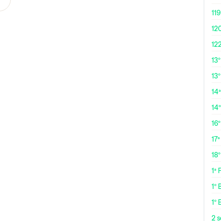
119
12
12
13
13º
14ª
14
16
17ª
18
1ª
1º 
1º 
2 