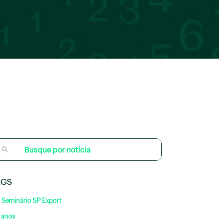
AGS
 Seminário SP Export
 anos