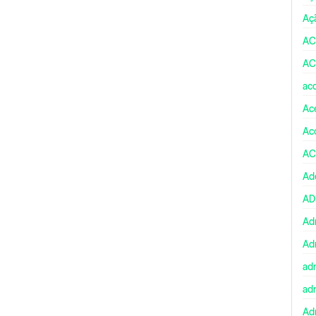
Aç
AC
AC
ac
Ace
Ac
AC
Ad
A
Ad
Ad
ad
ad
Adm