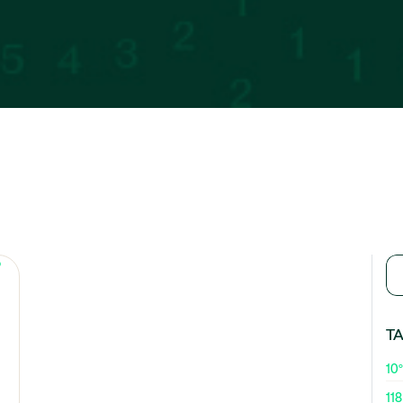
T
10º
118