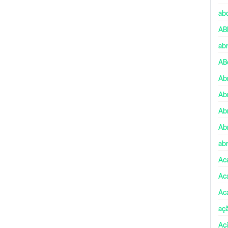
ab
AB
ab
AB
Ab
Ab
Ab
Ab
abr
Ac
Ac
Ac
aç
Aç