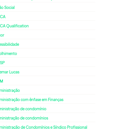
ão Social
CA
CA Qualification
cor
ssibilidade
olhimento
SP
emar Lucas
DM
ministração
ministração com ênfase em Finanças
ministração de condomínio
ministração de condomínios
inistração de Condomínios e Síndico Profissional