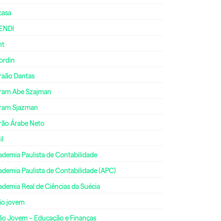
casa
ENDI
nt
ordin
raão Dantas
ram Abe Szajman
ram Sjazman
rão Árabe Neto
il
ademia Paulista de Contabilidade
ademia Paulista de Contabilidade (APC)
ademia Real de Ciências da Suécia
ão jovem
ão Jovem – Educação e Finanças