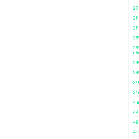
20
21º
21
26º
26º
e 
29
29
2ª
3ª
4 e
44
48
4ª