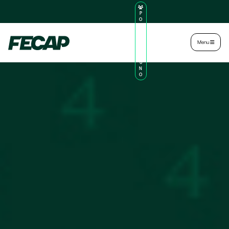
P
O
R
TA
L
|
Intranet
|
Menu
D
O
AL
U
N
O