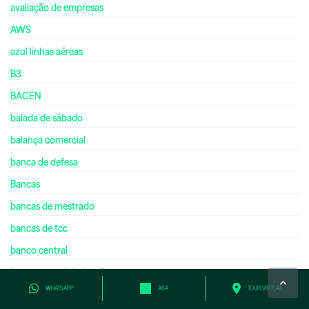
avaliação de empresas
AWS
azul linhas aéreas
B3
BACEN
balada de sábado
balança comercial
banca de defesa
Bancas
bancas de mestrado
bancas de tcc
banco central
banco central do brasil
WHATSAPP
ASA
TOUR VIRTUAL
banco de brasília