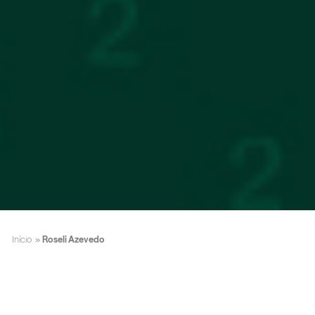
Início
»
Roseli Azevedo