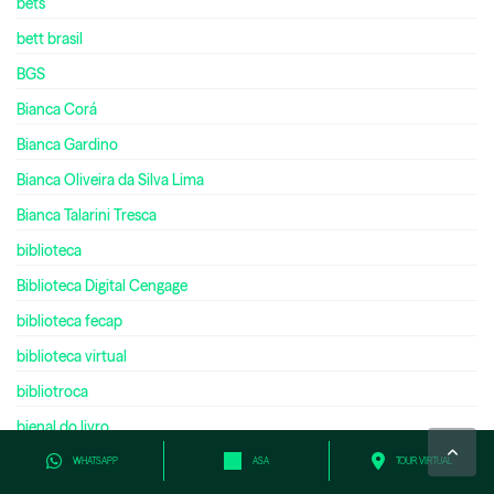
bets
bett brasil
BGS
Bianca Corá
Bianca Gardino
Bianca Oliveira da Silva Lima
Bianca Talarini Tresca
biblioteca
Biblioteca Digital Cengage
biblioteca fecap
biblioteca virtual
bibliotroca
bienal do livro
bilíngue
WHATSAPP
ASA
TOUR VIRTUAL