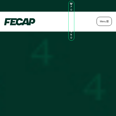
P
O
R
TA
L
|
Intranet
|
Menu
D
O
AL
U
N
O