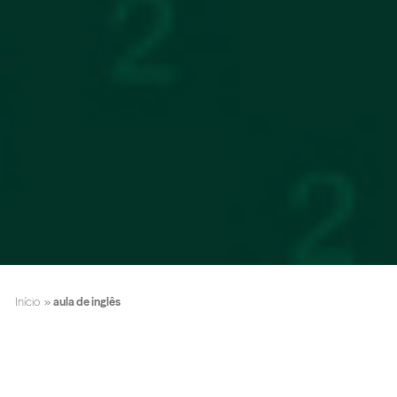
Início
»
aula de inglês