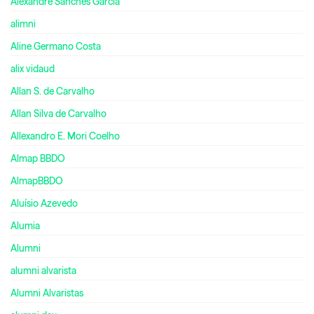
Alexandre Sanches Garcia
alimni
Aline Germano Costa
alix vidaud
Allan S. de Carvalho
Allan Silva de Carvalho
Allexandro E. Mori Coelho
Almap BBDO
AlmapBBDO
Aluísio Azevedo
Alumia
Alumni
alumni alvarista
Alumni Alvaristas