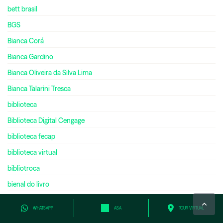
bett brasil
BGS
Bianca Corá
Bianca Gardino
Bianca Oliveira da Silva Lima
Bianca Talarini Tresca
biblioteca
Biblioteca Digital Cengage
biblioteca fecap
biblioteca virtual
bibliotroca
bienal do livro
bilíngue
WHATSAPP
ASA
TOUR VIRTUAL
bilionário