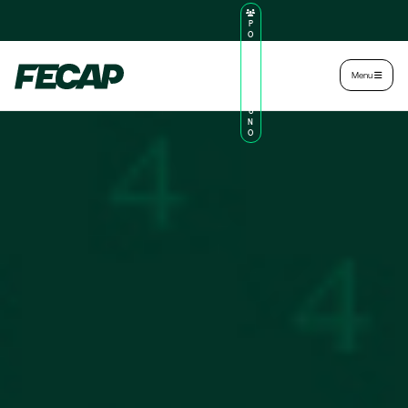
P
O
R
TA
L
|
Intranet
|
Menu
D
O
AL
U
N
O