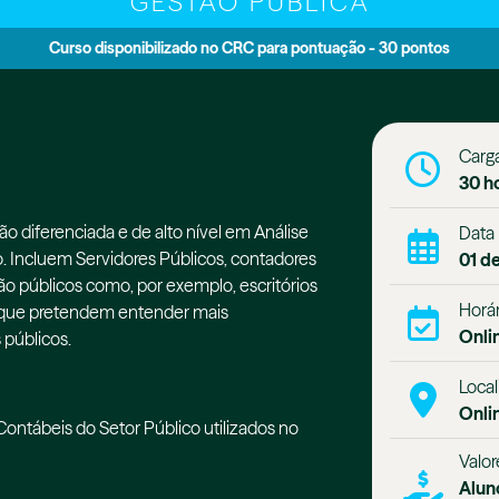
GESTÃO PÚBLICA
Curso disponibilizado no CRC para pontuação - 30 pontos
Carga
30 h
ão diferenciada e de alto nível em Análise
Data
 Incluem Servidores Públicos, contadores
01 d
ão públicos como, por exemplo, escritórios
Horár
s que pretendem entender mais
Onli
 públicos.
Local
Onli
ntábeis do Setor Público utilizados no
Valor
Alun