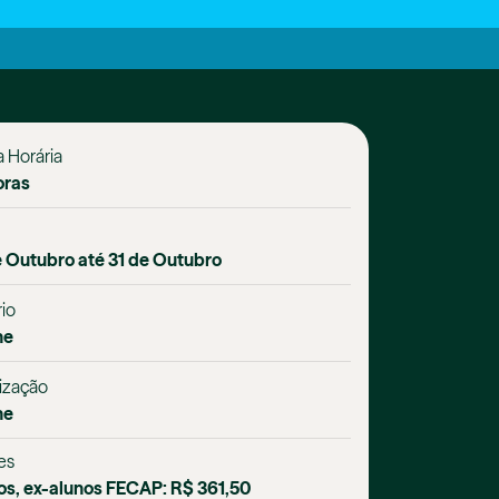
 Horária
oras
e Outubro até 31 de Outubro
io
ne
ização
ne
es
os, ex-alunos FECAP: R$ 361,50