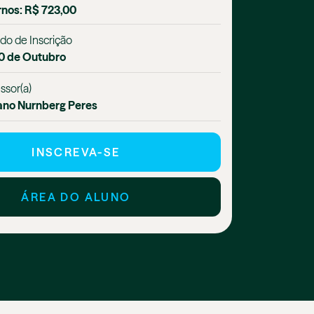
rnos: R$ 723,00
do de Inscrição
10 de Outubro
ssor(a)
ano Nurnberg Peres
INSCREVA-SE
ÁREA DO ALUNO