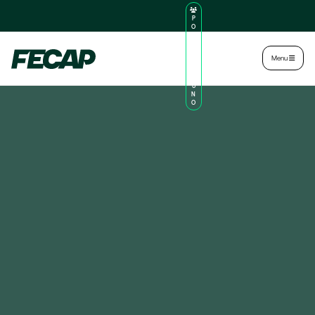
P
O
R
TA
L
|
Intranet
|
Menu
D
O
AL
U
N
O