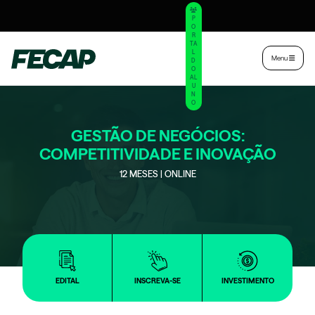
P
O
R
TA
L
|
Intranet
|
Menu
D
O
AL
U
N
O
GESTÃO DE NEGÓCIOS:
COMPETITIVIDADE E INOVAÇÃO
12 MESES | ONLINE
EDITAL
INSCREVA-SE
INVESTIMENTO