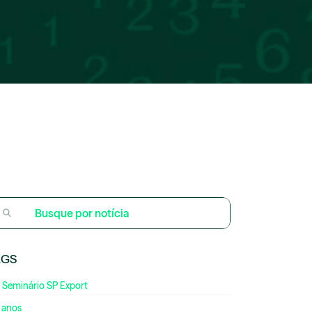
AGS
 Seminário SP Export
 anos