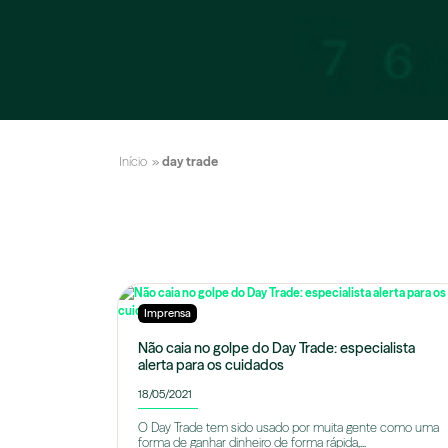
Início
»
day trade
Imprensa
Não caia no golpe do Day Trade: especialista
alerta para os cuidados
18/05/2021
O Day Trade tem sido usado por muita gente como uma
forma de ganhar dinheiro de forma rápida,...