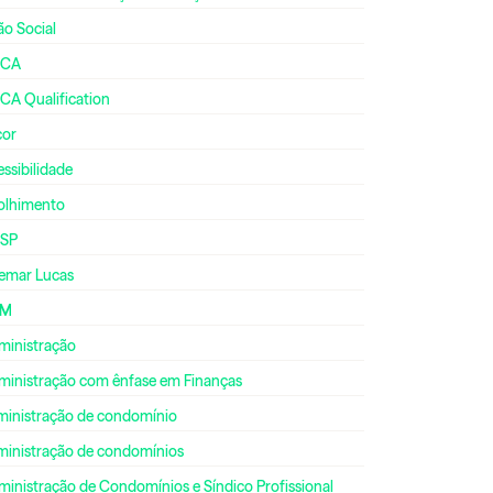
ão Social
CA
CA Qualification
cor
ssibilidade
olhimento
SP
emar Lucas
DM
ministração
ministração com ênfase em Finanças
ministração de condomínio
ministração de condomínios
inistração de Condomínios e Síndico Profissional