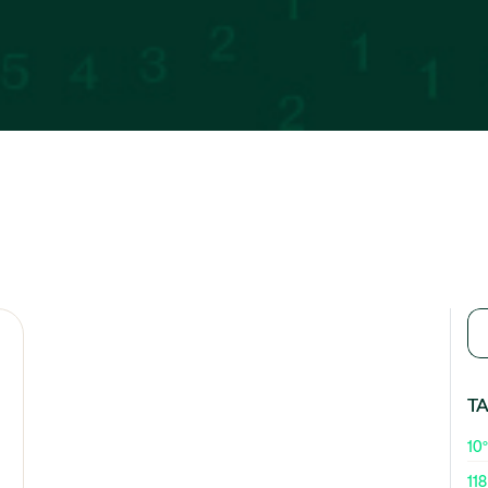
T
10º
118