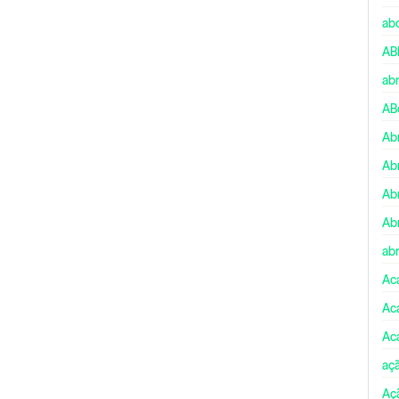
ab
AB
ab
AB
Ab
Ab
Ab
Ab
abr
Ac
Ac
Ac
aç
Aç