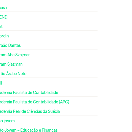
casa
ENDI
nt
ordin
raão Dantas
ram Abe Szajman
ram Sjazman
rão Árabe Neto
il
ademia Paulista de Contabilidade
ademia Paulista de Contabilidade (APC)
ademia Real de Ciências da Suécia
ão jovem
ão Jovem – Educação e Finanças