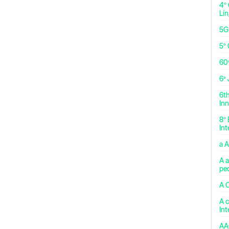
4º
Lí
5G
5º 
60
6ª
6t
Inn
8º 
Int
a 
A a
pe
A 
A c
In
AA