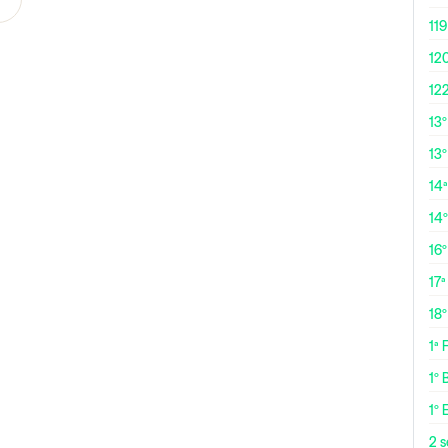
119
12
12
13
13º
14ª
14
16
17ª
18
1ª
1º 
1º 
2 