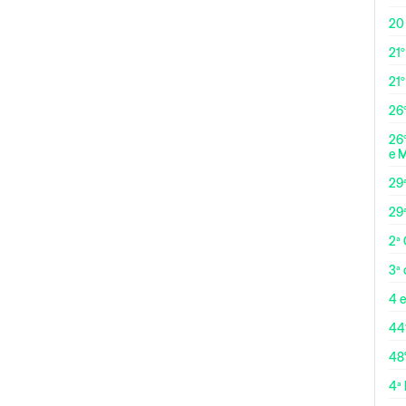
20
21º
21
26º
26º
e 
29
29
2ª
3ª
4 e
44
48
4ª