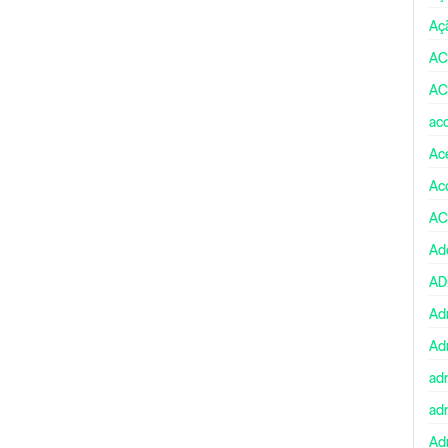
Aç
AC
AC
ac
Ace
Ac
AC
Ad
A
Ad
Ad
ad
ad
Adm