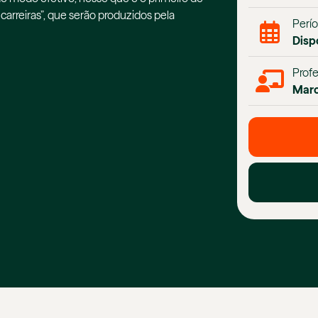
carreiras”, que serão produzidos pela
Perío
Disp
Profe
Marc