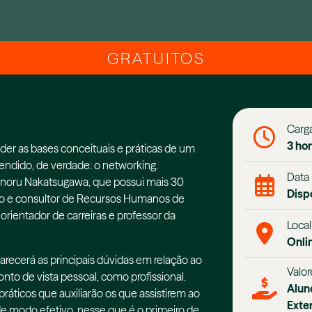
GRATUITOS
Carga
3 ho
der as bases conceituais e práticas de um
ndido, de verdade: o networking.
Data
inoru Nakatsugawa, que possui mais 30
Disp
vo e consultor de Recursos Humanos de
orientador de carreiras e professor da
Local
Onli
arecerá as principais dúvidas em relação ao
Valor
nto de vista pessoal, como profissional.
Alun
áticos que auxiliarão os que assistirem ao
Exte
de modo efetivo, nesse que é o primeiro de