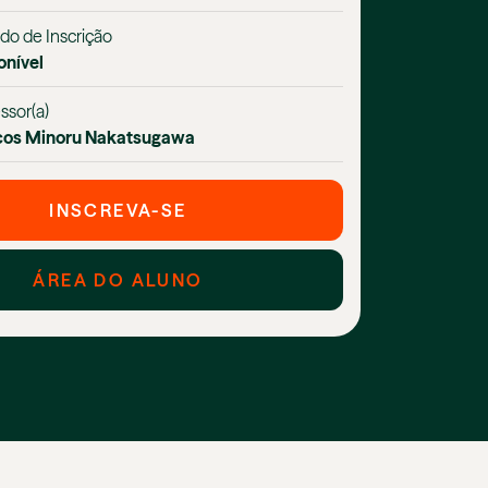
do de Inscrição
onível
ssor(a)
os Minoru Nakatsugawa
INSCREVA-SE
ÁREA DO ALUNO