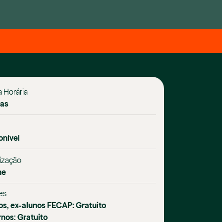
 Horária
ras
onível
ização
ne
es
os, ex-alunos FECAP: Gratuito
rnos: Gratuito