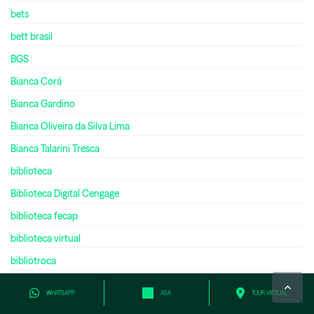
bets
bett brasil
BGS
Bianca Corá
Bianca Gardino
Bianca Oliveira da Silva Lima
Bianca Talarini Tresca
biblioteca
Biblioteca Digital Cengage
biblioteca fecap
biblioteca virtual
bibliotroca
bienal do livro
WHATSAPP
ASA
TOUR VIRTUAL
bilíngue