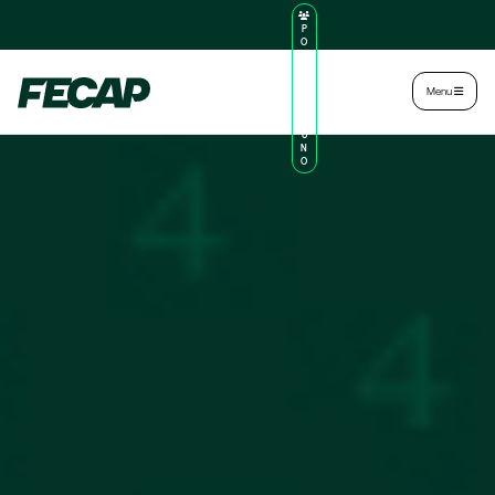
P
O
R
TA
L
|
Intranet
|
Menu
D
O
AL
U
N
O