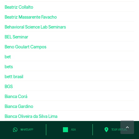
Beatriz Collalto
Beatriz Massarente Favacho
Behavioral Science Lab Seminars
BEL Seminar
Beno Goulart Campos
bet
bets
bett brasil
BGS
Bianca Corá
Bianca Gardino
Bianca Oliveira da Silva Lima
Bianca Talarini Tresca
WHATSAPP
ASA
TOUR VIRTUAL
biblioteca