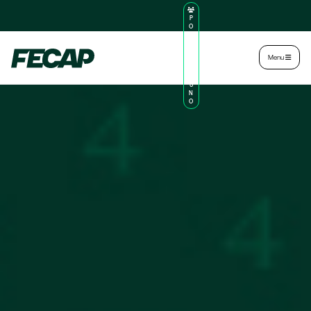
P
O
R
TA
L
|
Intranet
|
Menu
D
O
AL
U
N
O