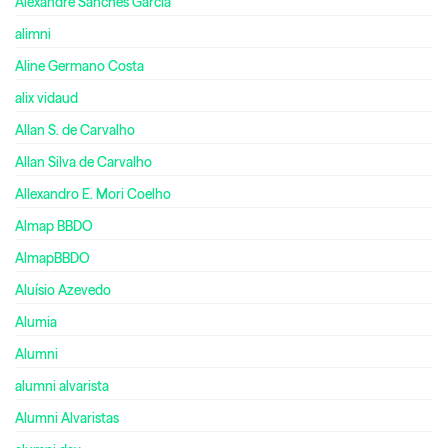
Alexandre Sanches Garcia
alimni
Aline Germano Costa
alix vidaud
Allan S. de Carvalho
Allan Silva de Carvalho
Allexandro E. Mori Coelho
Almap BBDO
AlmapBBDO
Aluísio Azevedo
Alumia
Alumni
alumni alvarista
Alumni Alvaristas