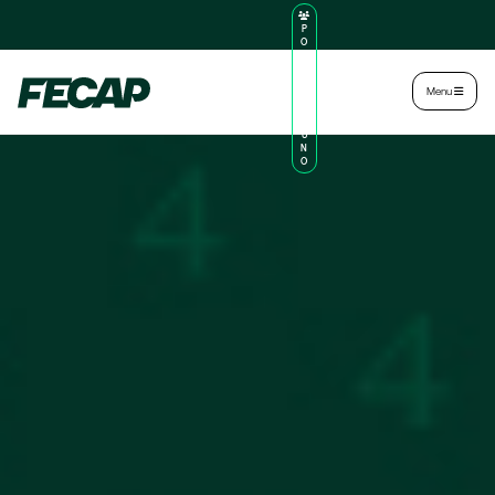
P
O
R
TA
L
|
Intranet
|
Menu
D
O
AL
U
N
O