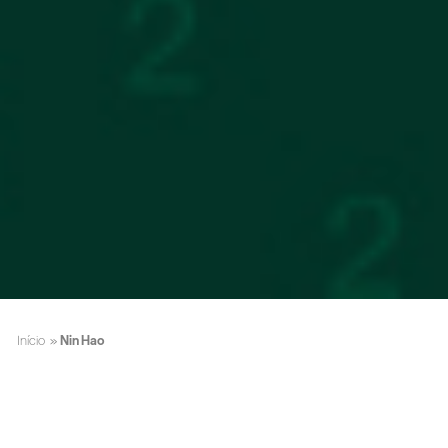
Início
»
Nin Hao