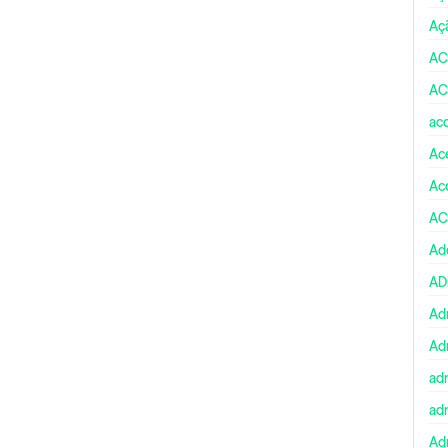
Aç
AC
AC
ac
Ace
Ac
AC
Ad
A
Ad
Ad
ad
ad
Adm