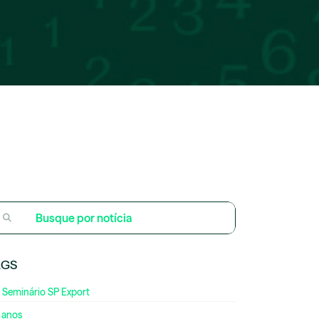
AGS
 Seminário SP Export
 anos