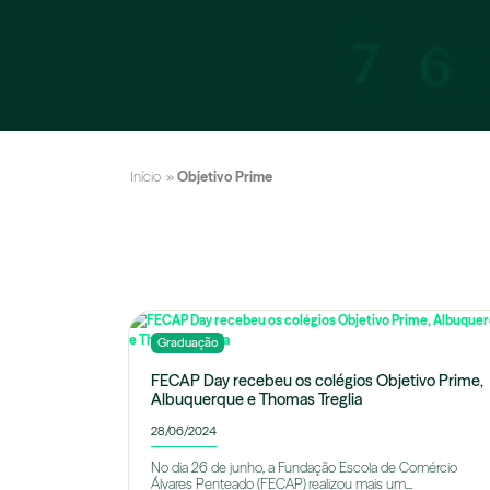
Início
»
Objetivo Prime
Graduação
FECAP Day recebeu os colégios Objetivo Prime,
Albuquerque e Thomas Treglia
28/06/2024
No dia 26 de junho, a Fundação Escola de Comércio
Álvares Penteado (FECAP) realizou mais um...