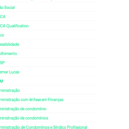
ão Social
CA
CA Qualification
cor
ssibilidade
olhimento
SP
emar Lucas
DM
ministração
ministração com ênfase em Finanças
ministração de condomínio
ministração de condomínios
inistração de Condomínios e Síndico Profissional