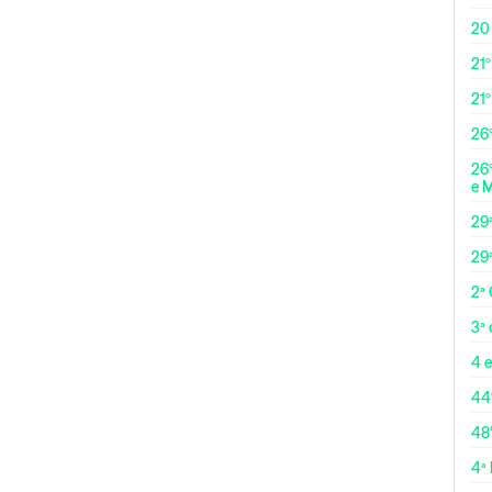
20
21º
21
26º
26º
e 
29
29
2ª
3ª
4 e
44
48
4ª