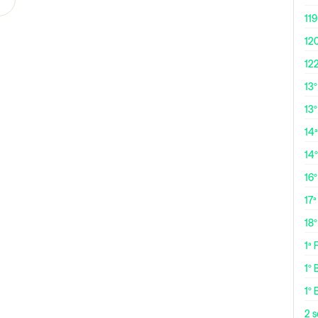
119
12
12
13
13º
14ª
14
16
17ª
18
1ª
1º 
1º 
2 