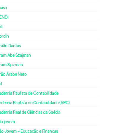
casa
ENDI
nt
ordin
raão Dantas
ram Abe Szajman
ram Sjazman
rão Árabe Neto
il
ademia Paulista de Contabilidade
ademia Paulista de Contabilidade (APC)
ademia Real de Ciências da Suécia
ão jovem
ão Jovem – Educação e Finanças