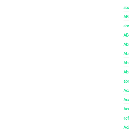
ab
AB
ab
AB
Ab
Ab
Ab
Ab
abr
Ac
Ac
Ac
aç
Aç