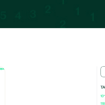
T
10º
118