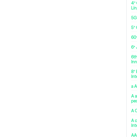
4º
Lí
5G
5º 
60
6ª
6t
Inn
8º 
Int
a 
A a
pe
A 
A c
In
AA