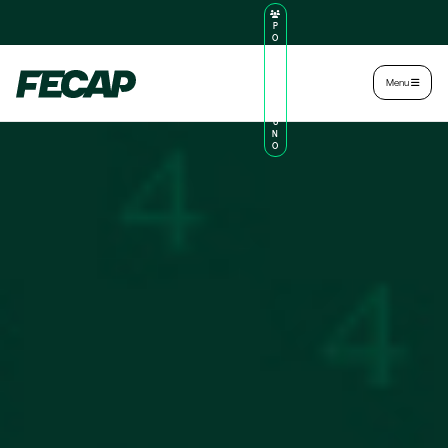
P
O
R
TA
L
|
Intranet
|
Menu
D
O
AL
U
N
O