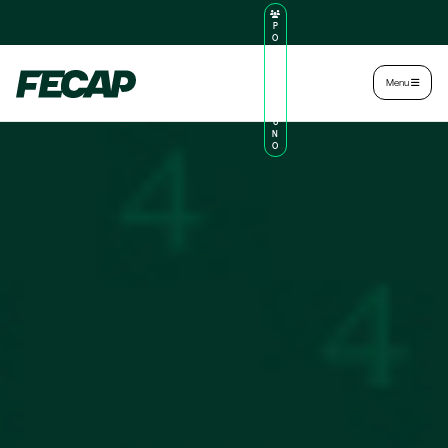
P
O
R
TA
L
|
Intranet
|
Menu
D
O
AL
U
N
O