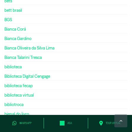
bets
bett brasil
BGS
Bianca Corá
Bianca Gardino
Bianca Oliveira da Silva Lima
Bianca Talarini Tresca
biblioteca
Biblioteca Digital Cengage
biblioteca fecap
biblioteca virtual
bibliotroca
bienal do livro
bilíngue
WHATSAPP
ASA
TOUR VIRTUAL