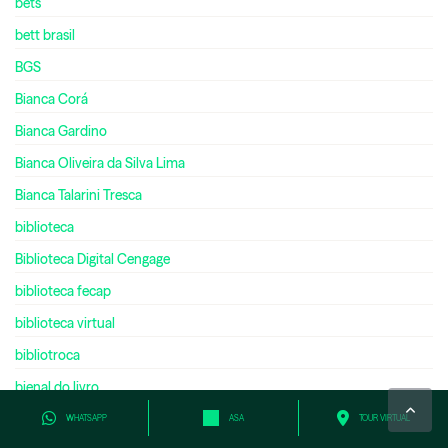
bets
bett brasil
BGS
Bianca Corá
Bianca Gardino
Bianca Oliveira da Silva Lima
Bianca Talarini Tresca
biblioteca
Biblioteca Digital Cengage
biblioteca fecap
biblioteca virtual
bibliotroca
bienal do livro
bilíngue
WHATSAPP
ASA
TOUR VIRTUAL