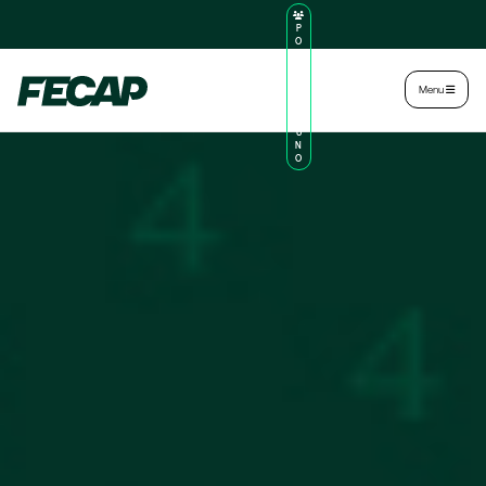
P
O
R
TA
L
|
Intranet
|
Menu
D
O
AL
U
N
O