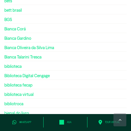
bets
bett brasil
BGS
Bianca Corá
Bianca Gardino
Bianca Oliveira da Silva Lima
Bianca Talarini Tresca
biblioteca
Biblioteca Digital Cengage
biblioteca fecap
biblioteca virtual
bibliotroca
bienal do livro
bilíngue
WHATSAPP
ASA
TOUR VIRTUAL