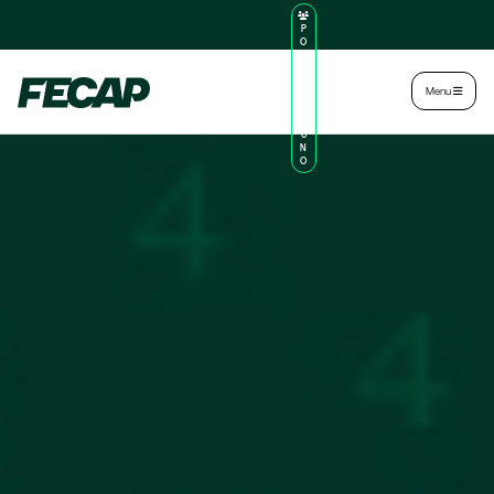
P
O
R
TA
L
|
Intranet
|
Menu
D
O
AL
U
N
O