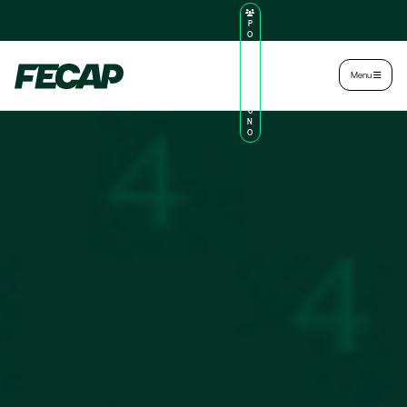
P
O
R
TA
L
|
Intranet
|
Menu
D
O
AL
U
N
O