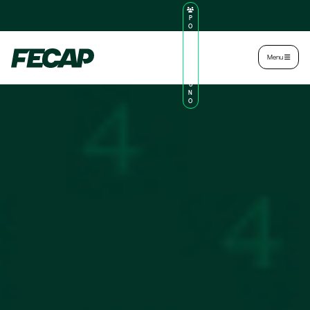
P
O
R
TA
L
|
Intranet
|
Menu
D
O
AL
U
N
O