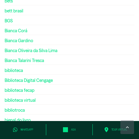
bets
bett brasil
BGS
Bianca Corá
Bianca Gardino
Bianca Oliveira da Silva Lima
Bianca Talarini Tresca
biblioteca
Biblioteca Digital Cengage
biblioteca fecap
biblioteca virtual
bibliotroca
bienal do livro
bilíngue
WHATSAPP
ASA
TOUR VIRTUAL