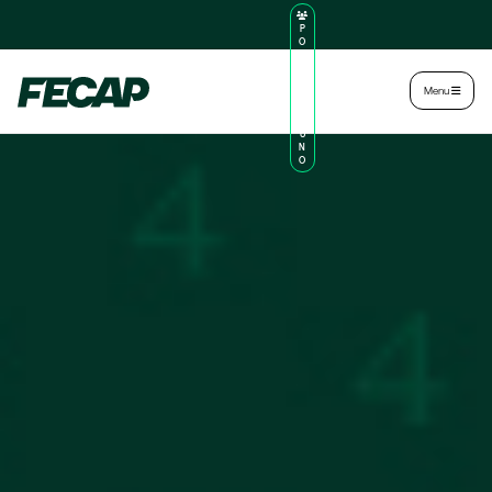
P
O
R
TA
L
|
Intranet
|
Menu
D
O
AL
U
N
O