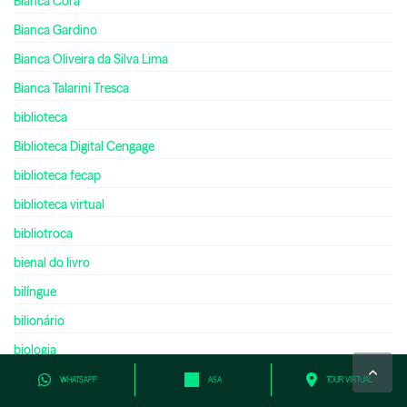
Bianca Corá
Bianca Gardino
Bianca Oliveira da Silva Lima
Bianca Talarini Tresca
biblioteca
Biblioteca Digital Cengage
biblioteca fecap
biblioteca virtual
bibliotroca
bienal do livro
bilíngue
bilionário
biologia
black friday
WHATSAPP
ASA
TOUR VIRTUAL