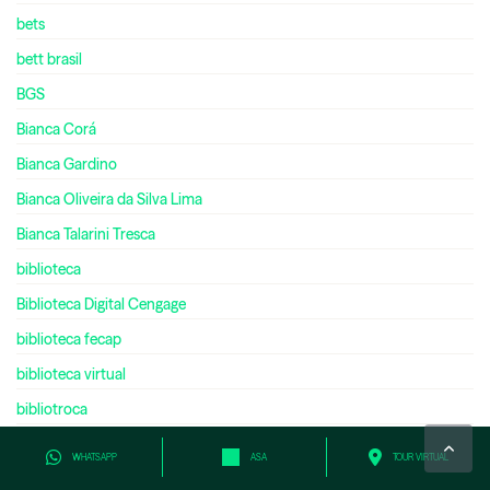
bets
bett brasil
BGS
Bianca Corá
Bianca Gardino
Bianca Oliveira da Silva Lima
Bianca Talarini Tresca
biblioteca
Biblioteca Digital Cengage
biblioteca fecap
biblioteca virtual
bibliotroca
bienal do livro
WHATSAPP
ASA
TOUR VIRTUAL
bilíngue