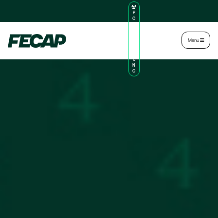
P
O
R
TA
L
|
Intranet
|
Menu
D
O
AL
U
N
O