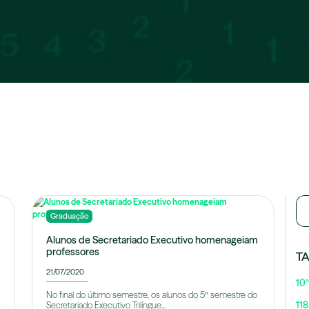
Graduação
Alunos de Secretariado Executivo homenageiam
professores
T
21/07/2020
10º
No final do último semestre, os alunos do 5º semestre do
118
Secretariado Executivo Trilíngue...