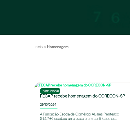
Início
»
Homenagem
Institucional
FECAP recebe homenagem do CORECON-SP
29/10/2024
A Fundação Escola de Comércio Álvares Penteado
(FECAP) recebeu uma placa e um certificado de...