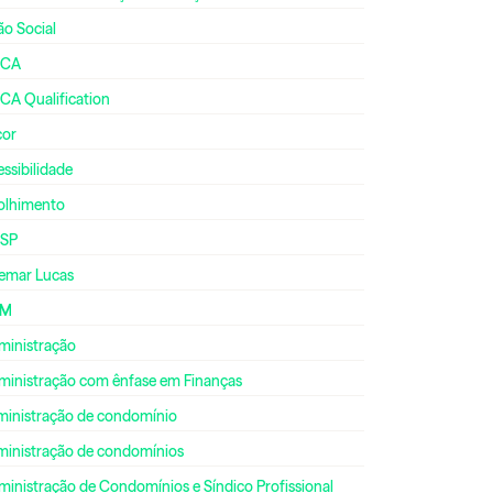
ão Social
CA
CA Qualification
cor
ssibilidade
olhimento
SP
emar Lucas
DM
ministração
ministração com ênfase em Finanças
ministração de condomínio
ministração de condomínios
inistração de Condomínios e Síndico Profissional