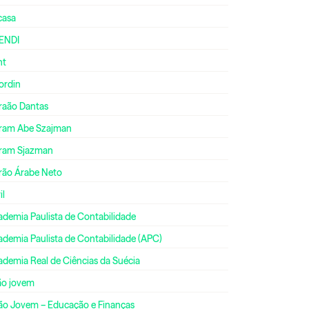
casa
ENDI
nt
ordin
raão Dantas
ram Abe Szajman
ram Sjazman
rão Árabe Neto
il
ademia Paulista de Contabilidade
ademia Paulista de Contabilidade (APC)
ademia Real de Ciências da Suécia
ão jovem
ão Jovem – Educação e Finanças