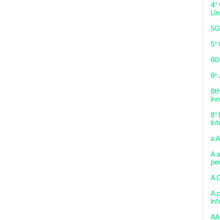
4º
Lí
5G
5º 
60
6ª
6t
Inn
8º 
Int
a 
A a
pe
A 
A c
In
AA