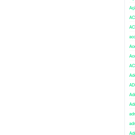
Aç
AC
AC
ac
Ace
Ac
AC
Ad
A
Ad
Ad
ad
ad
Adm