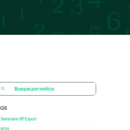
AGS
 Seminário SP Export
 anos