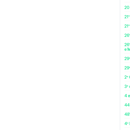
20
21º
21
26º
26º
e 
29
29
2ª
3ª
4 e
44
48
4ª