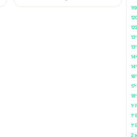
119
12
12
13
13º
14ª
14
16
17ª
18
1ª
1º 
1º 
2 