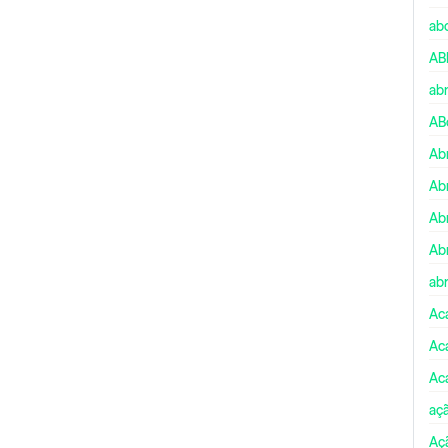
ab
AB
ab
AB
Ab
Ab
Ab
Ab
abr
Ac
Ac
Ac
aç
Aç