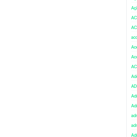
Aç
AC
AC
ac
Ace
Ac
AC
Ad
A
Ad
Ad
ad
ad
Adm