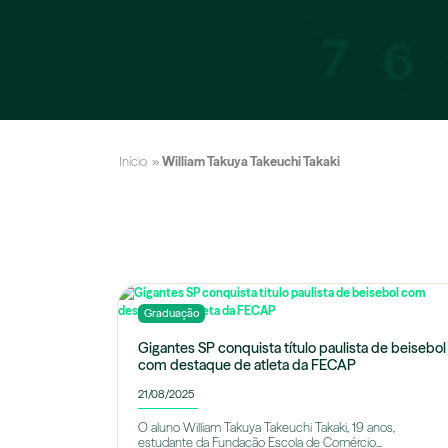
Início
»
William Takuya Takeuchi Takaki
Graduação
Gigantes SP conquista título paulista de beisebol
com destaque de atleta da FECAP
21/08/2025
O aluno William Takuya Takeuchi Takaki, 19 anos,
estudante da Fundação Escola de Comércio...