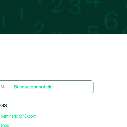
AGS
 Seminário SP Export
 anos