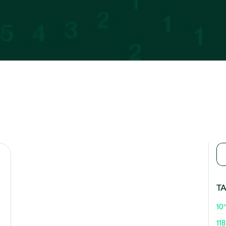
T
10º
118