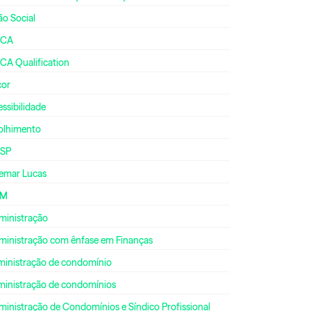
ão Social
CA
CA Qualification
cor
ssibilidade
olhimento
SP
emar Lucas
DM
ministração
ministração com ênfase em Finanças
ministração de condomínio
ministração de condomínios
inistração de Condomínios e Síndico Profissional