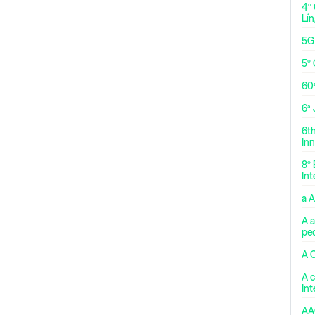
4º
Lí
5G
5º 
60
6ª
6t
Inn
8º 
Int
a 
A a
pe
A 
A c
In
AA