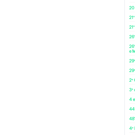
20
21º
21
26º
26º
e 
29
29
2ª
3ª
4 e
44
48
4ª