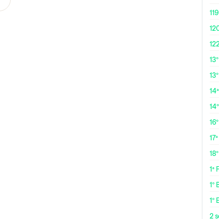
119
12
12
13
13º
14ª
14
16
17ª
18
1ª
1º 
1º 
2 