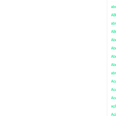
ab
AB
ab
AB
Ab
Ab
Ab
Ab
abr
Ac
Ac
Ac
aç
Aç