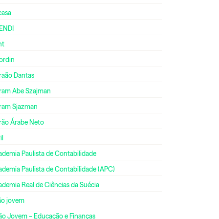
casa
ENDI
nt
ordin
raão Dantas
ram Abe Szajman
ram Sjazman
rão Árabe Neto
il
ademia Paulista de Contabilidade
ademia Paulista de Contabilidade (APC)
ademia Real de Ciências da Suécia
ão jovem
ão Jovem – Educação e Finanças