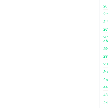
20
21º
21
26º
26º
e 
29
29
2ª
3ª
4 e
44
48
4ª