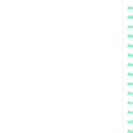
ab
AB
ab
AB
Ab
Ab
Ab
Ab
abr
Ac
Ac
Ac
aç
Aç