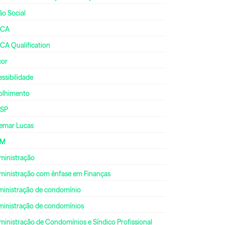
ão Social
CA
CA Qualification
cor
ssibilidade
olhimento
SP
emar Lucas
DM
ministração
ministração com ênfase em Finanças
ministração de condomínio
ministração de condomínios
inistração de Condomínios e Síndico Profissional