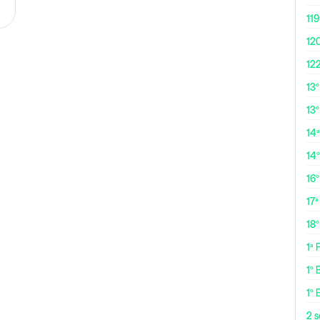
119
12
12
13
13º
14ª
14
16
17ª
18
1ª
1º 
1º 
2 