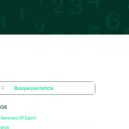
AGS
 Seminário SP Export
 anos