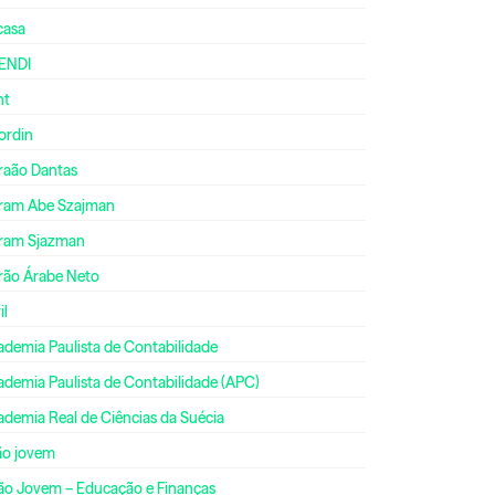
casa
ENDI
nt
ordin
raão Dantas
ram Abe Szajman
ram Sjazman
rão Árabe Neto
il
ademia Paulista de Contabilidade
ademia Paulista de Contabilidade (APC)
ademia Real de Ciências da Suécia
ão jovem
ão Jovem – Educação e Finanças