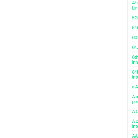
4º
Lí
5G
5º 
60
6ª
6t
Inn
8º 
Int
a 
A a
pe
A 
A c
In
AA