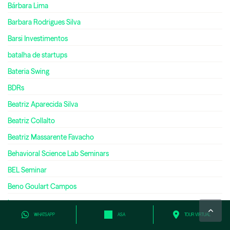
Bárbara Lima
Barbara Rodrigues Silva
Barsi Investimentos
batalha de startups
Bateria Swing
BDRs
Beatriz Aparecida Silva
Beatriz Collalto
Beatriz Massarente Favacho
Behavioral Science Lab Seminars
BEL Seminar
Beno Goulart Campos
bet
WHATSAPP
ASA
TOUR VIRTUAL
bets