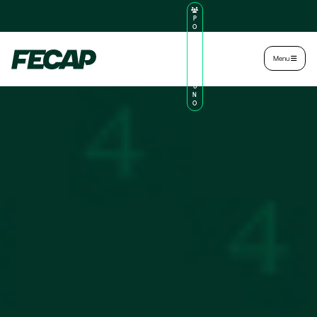
P
O
R
TA
L
|
Intranet
|
Menu
D
O
AL
U
N
O