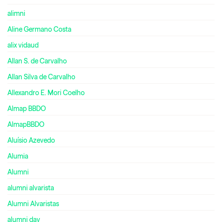
alimni
Aline Germano Costa
alix vidaud
Allan S. de Carvalho
Allan Silva de Carvalho
Allexandro E. Mori Coelho
Almap BBDO
AlmapBBDO
Aluísio Azevedo
Alumia
Alumni
alumni alvarista
Alumni Alvaristas
alumni day