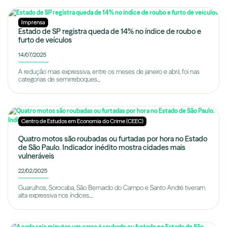
Imprensa
Estado de SP registra queda de 14% no índice de roubo e
furto de veículos
14/07/2025
A redução mais expressiva, entre os meses de janeiro e abril, foi nas
categorias de semirreboques...
Centro de Estudos em Economia do Crime (CEEC)
Quatro motos são roubadas ou furtadas por hora no Estado
de São Paulo. Indicador inédito mostra cidades mais
vulneráveis
22/02/2025
Guarulhos, Sorocaba, São Bernardo do Campo e Santo André tiveram
alta expressiva nos índices....