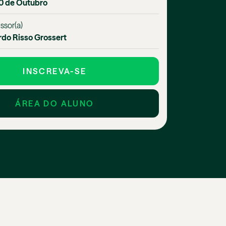
10 de Outubro
ssor(a)
rdo Risso Grossert
INSCREVA-SE
ÁREA DO ALUNO