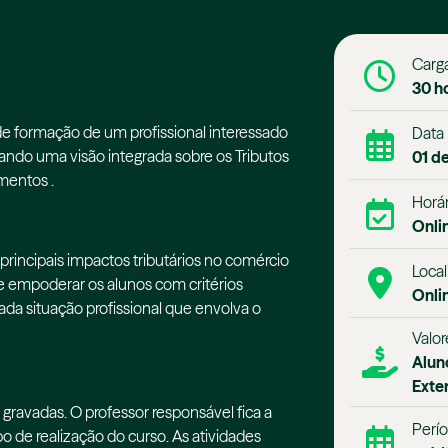
Carga
30 h
 de formação de um profissional interessado
Data
ando uma visão integrada sobre os Tributos
01 d
mentos .
Horár
Onli
 principais impactos tributários no comércio
Local
de empoderar os alunos com critérios
Onli
da situação profissional que envolva o
Valor
Alun
Exte
gravadas. O professor responsável fica a
Perío
o de realização do curso. As atividades