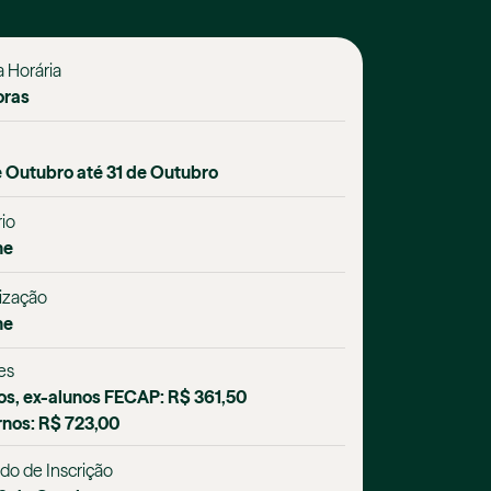
 Horária
oras
e Outubro até 31 de Outubro
io
ne
ização
ne
es
os, ex-alunos FECAP: R$ 361,50
rnos: R$ 723,00
do de Inscrição