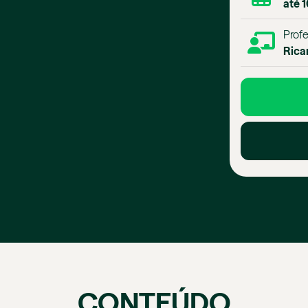
até 
Profe
Rica
CONTEÚDO