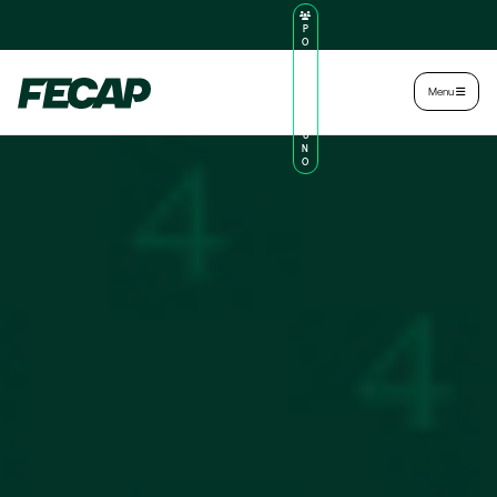
P
O
R
TA
L
|
Intranet
|
Menu
D
O
AL
U
N
O