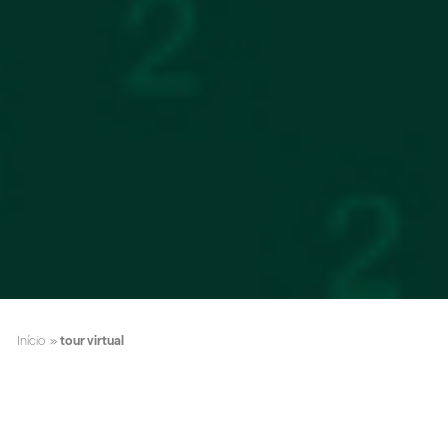
Início
»
tour virtual