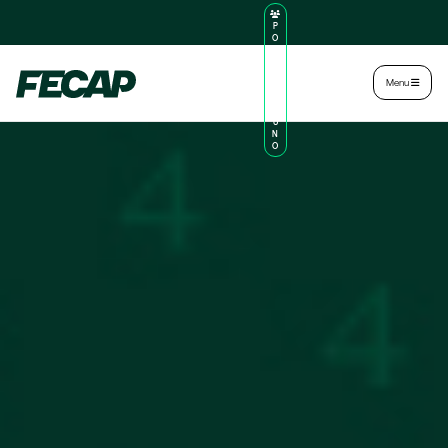
P
O
R
TA
L
|
Intranet
|
Menu
D
O
AL
U
N
O