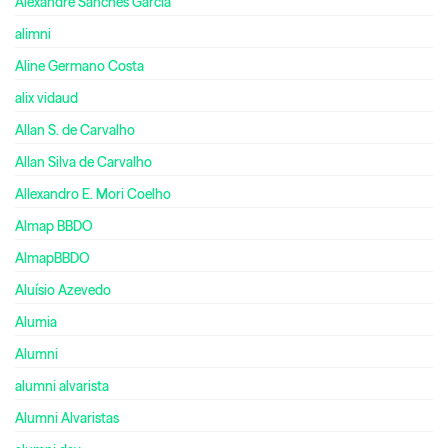
Alexandre Sanches Garcia
alimni
Aline Germano Costa
alix vidaud
Allan S. de Carvalho
Allan Silva de Carvalho
Allexandro E. Mori Coelho
Almap BBDO
AlmapBBDO
Aluísio Azevedo
Alumia
Alumni
alumni alvarista
Alumni Alvaristas