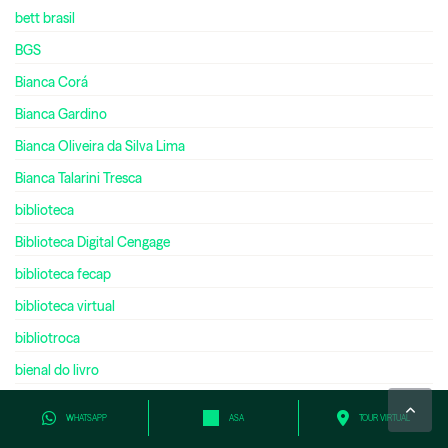
bett brasil
BGS
Bianca Corá
Bianca Gardino
Bianca Oliveira da Silva Lima
Bianca Talarini Tresca
biblioteca
Biblioteca Digital Cengage
biblioteca fecap
biblioteca virtual
bibliotroca
bienal do livro
bilíngue
WHATSAPP
ASA
TOUR VIRTUAL
bilionário