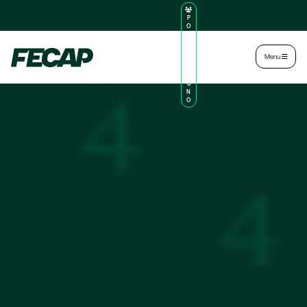
P
O
R
TA
L
|
Intranet
|
Menu
D
O
AL
U
N
O