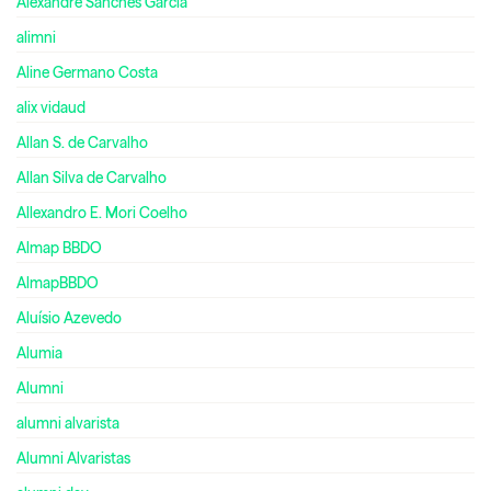
Alexandre Sanches Garcia
alimni
Aline Germano Costa
alix vidaud
Allan S. de Carvalho
Allan Silva de Carvalho
Allexandro E. Mori Coelho
Almap BBDO
AlmapBBDO
Aluísio Azevedo
Alumia
Alumni
alumni alvarista
Alumni Alvaristas