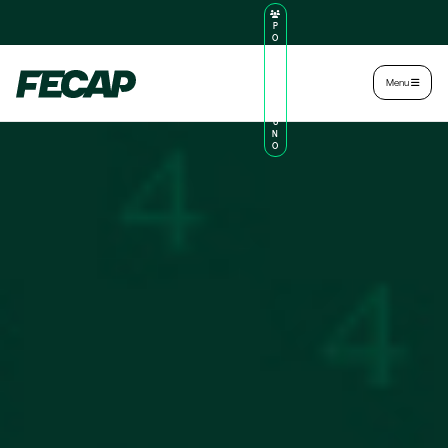
P
O
R
TA
L
|
Intranet
|
Menu
D
O
AL
U
N
O