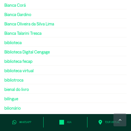
Bianca Corá
Bianca Gardino
Bianca Oliveira da Silva Lima
Bianca Talarini Tresca
biblioteca
Biblioteca Digital Cengage
biblioteca fecap
biblioteca virtual
bibliotroca
bienal do livro
bilíngue
bilionário
biologia
WHATSAPP
ASA
TOUR VIRTUAL
black friday