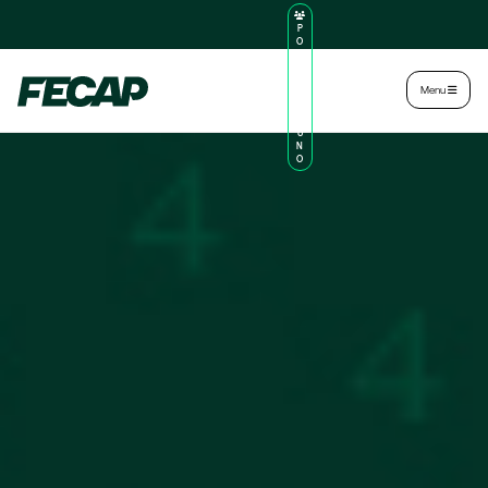
P
O
R
TA
L
|
Intranet
|
Menu
D
O
AL
U
N
O