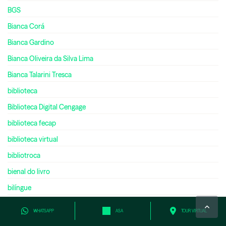
BGS
Bianca Corá
Bianca Gardino
Bianca Oliveira da Silva Lima
Bianca Talarini Tresca
biblioteca
Biblioteca Digital Cengage
biblioteca fecap
biblioteca virtual
bibliotroca
bienal do livro
bilíngue
bilionário
WHATSAPP
ASA
TOUR VIRTUAL
biologia