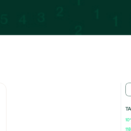
T
10º
118