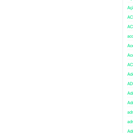
Aç
AC
AC
ac
Ace
Ac
AC
Ad
A
Ad
Ad
ad
ad
Adm