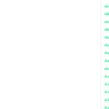
ab
AB
ab
AB
Ab
Ab
Ab
Ab
abr
Ac
Ac
Ac
aç
Aç