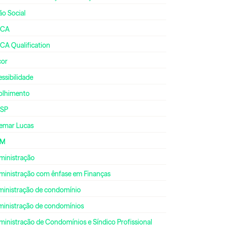
ão Social
CA
CA Qualification
cor
ssibilidade
olhimento
SP
emar Lucas
DM
ministração
ministração com ênfase em Finanças
ministração de condomínio
ministração de condomínios
inistração de Condomínios e Síndico Profissional