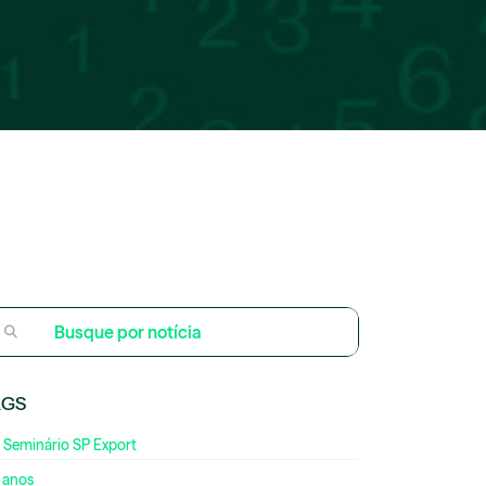
AGS
 Seminário SP Export
 anos