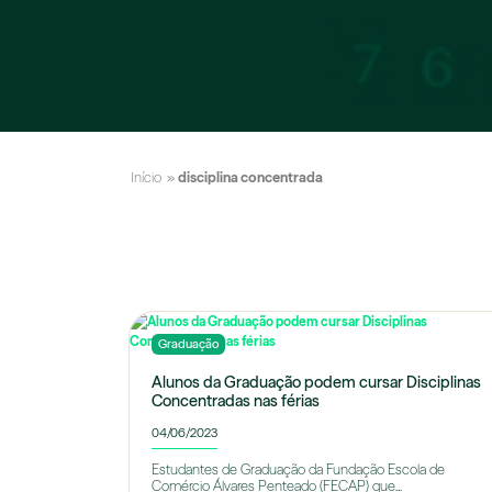
Início
»
disciplina concentrada
Graduação
Alunos da Graduação podem cursar Disciplinas
Concentradas nas férias
04/06/2023
Estudantes de Graduação da Fundação Escola de
Comércio Álvares Penteado (FECAP) que...