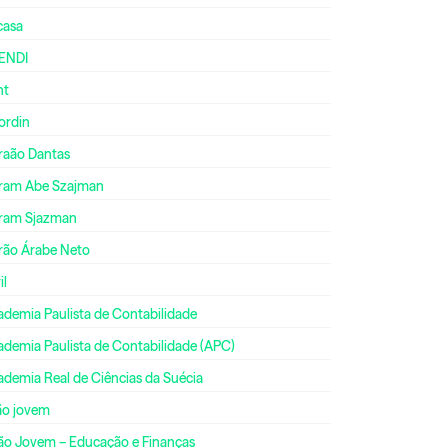
casa
ENDI
nt
ordin
raão Dantas
ram Abe Szajman
ram Sjazman
rão Árabe Neto
il
ademia Paulista de Contabilidade
ademia Paulista de Contabilidade (APC)
ademia Real de Ciências da Suécia
ão jovem
ão Jovem – Educação e Finanças