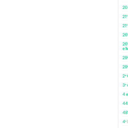
20
21º
21
26º
26º
e 
29
29
2ª
3ª
4 e
44
48
4ª