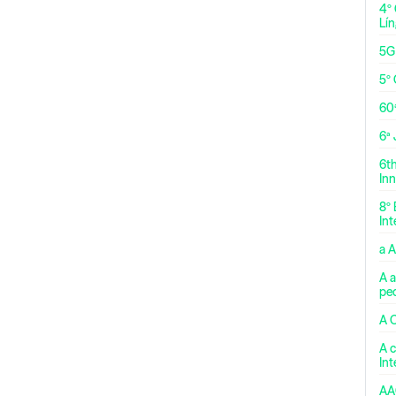
4º
Lí
5G
5º 
60
6ª
6t
Inn
8º 
Int
a 
A a
pe
A 
A c
In
AA