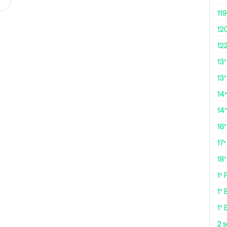
119
12
12
13
13º
14ª
14
16
17ª
18
1ª
1º 
1º 
2 