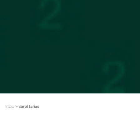
Início
»
carol farias