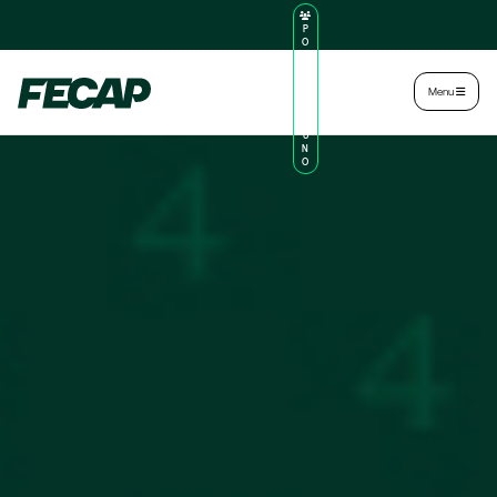
P
O
R
TA
L
|
Intranet
|
Menu
D
O
AL
U
N
O