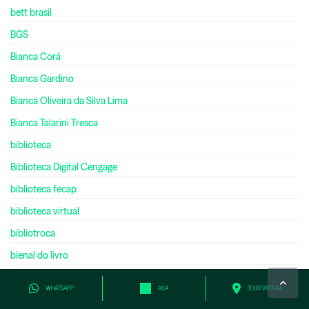
bett brasil
BGS
Bianca Corá
Bianca Gardino
Bianca Oliveira da Silva Lima
Bianca Talarini Tresca
biblioteca
Biblioteca Digital Cengage
biblioteca fecap
biblioteca virtual
bibliotroca
bienal do livro
bilíngue
WHATSAPP
ASA
TOUR VIRTUAL
bilionário