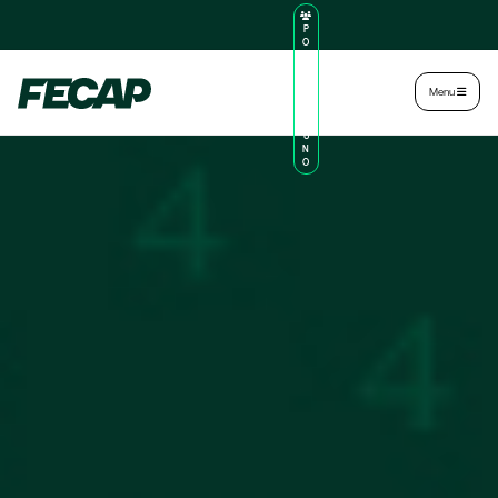
P
O
R
TA
L
|
Intranet
|
Menu
D
O
AL
U
N
O