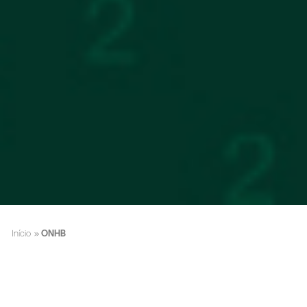
Início
»
ONHB