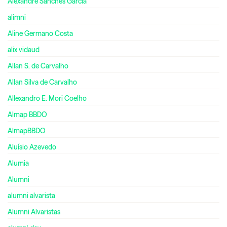
Alexandre Sanches Garcia
alimni
Aline Germano Costa
alix vidaud
Allan S. de Carvalho
Allan Silva de Carvalho
Allexandro E. Mori Coelho
Almap BBDO
AlmapBBDO
Aluísio Azevedo
Alumia
Alumni
alumni alvarista
Alumni Alvaristas